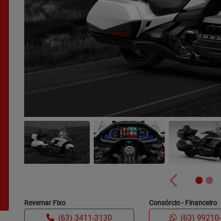
Anterior
Anterior
Revemar Fixo
Consórcio - Financeiro
(63) 3411-3130
(63) 99210