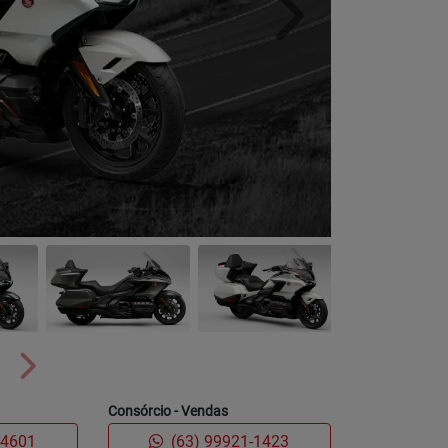
Próximo
Próximo
Consórcio - Vendas
-4601
(63) 99921-1423