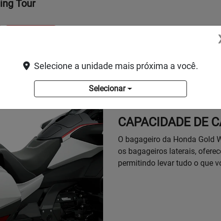
ing Tour
Mecânica
Selecione a unidade mais próxima a você.
Selecionar
CAPACIDADE DE 
O bagageiro da Honda Gold Wi
os bagageiros laterais, ofere
permitindo levar tudo o que v