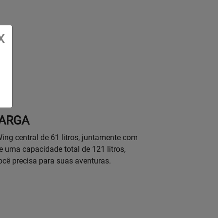
X
CARGA
ng central de 61 litros, juntamente com
ce uma capacidade total de 121 litros,
ocê precisa para suas aventuras.