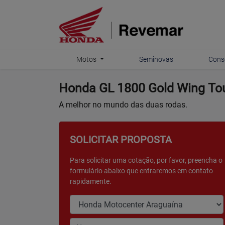
Motos
Seminovas
Cons
Honda
GL 1800 Gold Wing To
A melhor no mundo das duas rodas.
SOLICITAR PROPOSTA
Para solicitar uma cotação, por favor, preencha o
formulário abaixo que entraremos em contato
rapidamente.