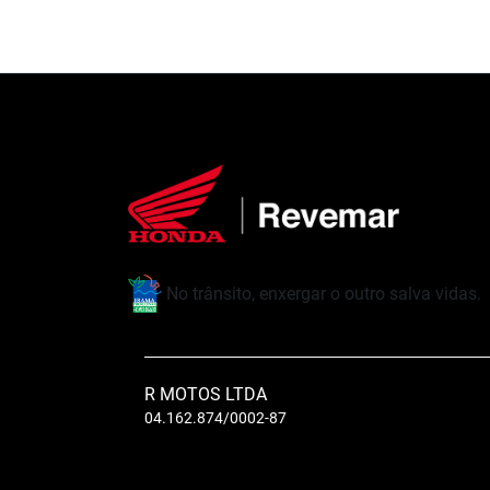
No trânsito, enxergar o outro salva vidas.
R MOTOS LTDA
04.162.874/0002-87