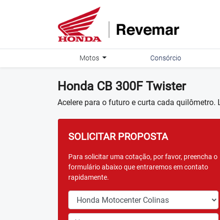
Motos
Consórcio
Honda
CB 300F Twister
Acelere para o futuro e curta cada quilômetro
SOLICITAR PROPOSTA
Para solicitar uma cotação, por favor, preencha o
formulário abaixo que entraremos em contato
rapidamente.