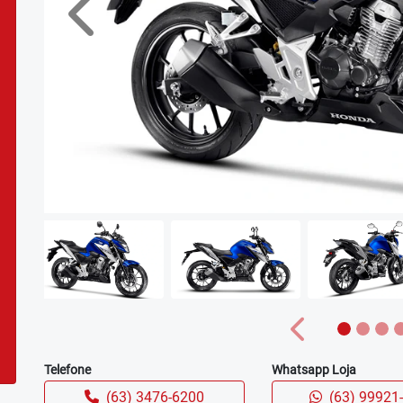
Anterior
Anterior
Telefone
Whatsapp Loja
(63) 3476-6200
(63) 99921