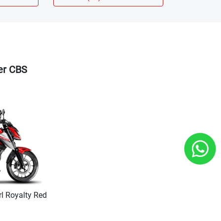
er CBS
rl Royalty Red