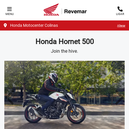
MENU
LIGAR
Honda Motocenter Colinas
Alterar
Honda
Hornet 500
Join the hive.
Anterior
Próx