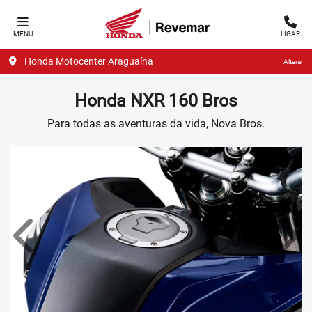
MENU
LIGAR
Honda Motocenter Araguaína
Alterar
Honda
NXR 160 Bros
Para todas as aventuras da vida, Nova Bros.
Anterior
Próx