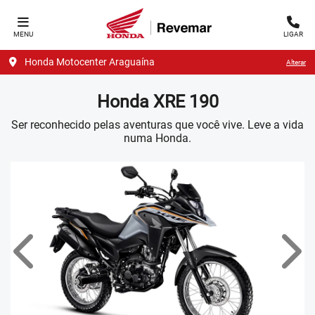
MENU
LIGAR
Honda Motocenter Araguaína
Alterar
Honda
XRE 190
Ser reconhecido pelas aventuras que você vive. Leve a vida
numa Honda.
Anterior
Próx