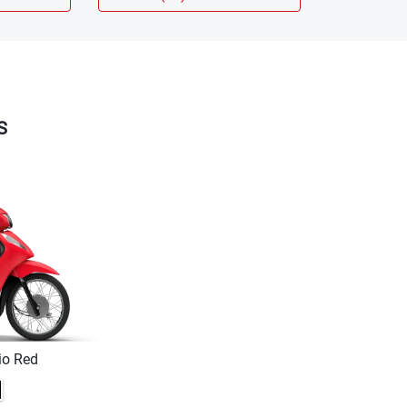
S
io Red