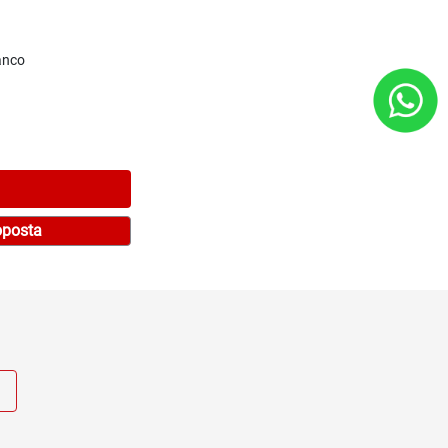
anco
oposta