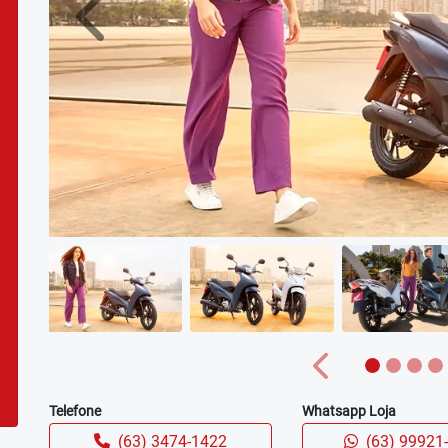
Anterior
Anterior
Telefone
Whatsapp Loja
(63) 3474-1422
(63) 99921