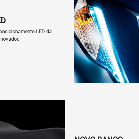
ED
de posicionamento LED da
inovador.