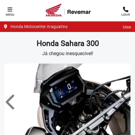
MENU
LIGAR
Honda Motocenter Araguatins
Alterar
Honda
Sahara 300
Já chegou inesquecível!
Anterior
Próx